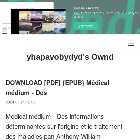
Ameba Owndで
あなただけのホームページやブログをつ
くろう
今すぐ試す
yhapavobydyd's Ownd
DOWNLOAD [PDF] {EPUB} Médical
médium - Des
2024.07.21 12:07
Médical médium - Des informations
déterminantes sur l'origine et le traitement
des maladies pan Anthony William