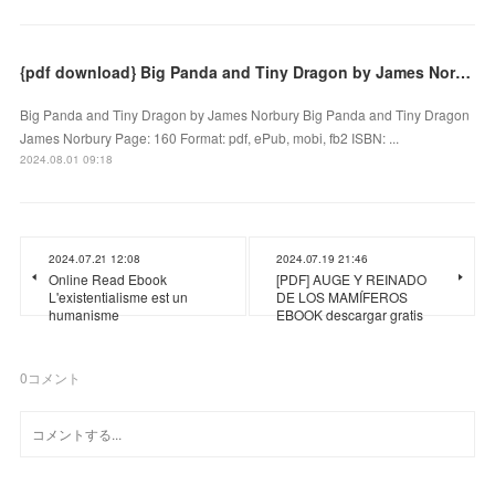
{pdf download} Big Panda and Tiny Dragon by James Norbury
Big Panda and Tiny Dragon by James Norbury Big Panda and Tiny Dragon
James Norbury Page: 160 Format: pdf, ePub, mobi, fb2 ISBN: ...
2024.08.01 09:18
2024.07.21 12:08
2024.07.19 21:46
Online Read Ebook
[PDF] AUGE Y REINADO
L'existentialisme est un
DE LOS MAMÍFEROS
humanisme
EBOOK descargar gratis
0
コメント