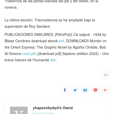
Trastornos de las partes blandas del pie y del tobillo, en la
novena.
La última sección  Traumatismos se ha ampliado bajo la
supervisión de Roy Sanders
PUBLICACIONES SIMILARES: [Pdf/ePub] J'ai saigné - 1938 by
Blaise Cendrars download ebook
pdf
, DOWNLOADS Murder on
the Orient Express: The Graphic Novel by Agatha Christie, Bob
Al-Greene
read pdf
, [download pdf] Sapiens (édition 2022) - Une
brève histoire de l'humanité
site
,
yhapavobydyd's Ownd