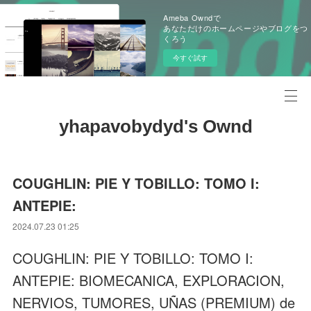
Ameba Owndで
あなただけのホームページやブログをつ
くろう
今すぐ試す
yhapavobydyd's Ownd
COUGHLIN: PIE Y TOBILLO: TOMO I:
ANTEPIE:
2024.07.23 01:25
COUGHLIN: PIE Y TOBILLO: TOMO I:
ANTEPIE: BIOMECANICA, EXPLORACION,
NERVIOS, TUMORES, UÑAS (PREMIUM) de